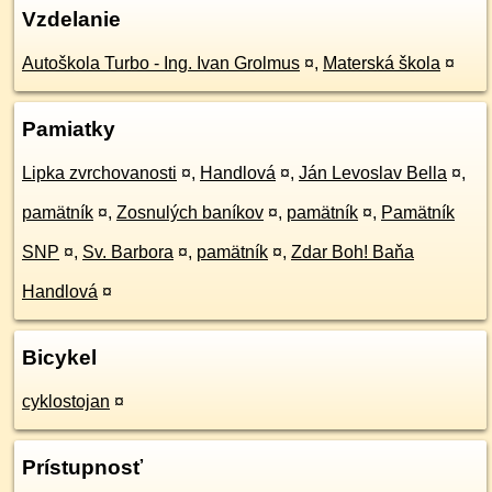
Vzdelanie
Autoškola Turbo - Ing. Ivan Grolmus
¤
,
Materská škola
¤
Pamiatky
Lipka zvrchovanosti
¤
,
Handlová
¤
,
Ján Levoslav Bella
¤
,
pamätník
¤
,
Zosnulých baníkov
¤
,
pamätník
¤
,
Pamätník
SNP
¤
,
Sv. Barbora
¤
,
pamätník
¤
,
Zdar Boh! Baňa
Handlová
¤
Bicykel
cyklostojan
¤
Prístupnosť