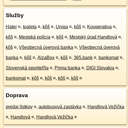
Služby
Hater
¤
,
toaleta
¤
,
kôš
¤
,
Uniqa
¤
,
kôš
¤
,
Kooperativa
¤
,
kôš
¤
,
Mestská polícia
¤
,
kôš
¤
,
Mestský úrad Handlová
¤
,
kôš
¤
,
Všeobecná úverová banka
¤
,
Všeobecná úverová
banka
¤
,
kôš
¤
,
AlzaBox
¤
,
kôš
¤
,
365.bank
¤
,
bankomat
¤
,
Slovenská sporiteľňa
¤
,
Prima banka
¤
,
DIGI Slovakia
¤
,
bankomat
¤
,
kôš
¤
,
kôš
¤
,
kôš
¤
,
kôš
¤
Doprava
predaj lístkov
¤
,
autobusová zastávka
¤
,
Handlová,Vežička
¤
,
Handlová
¤
,
Handlová,Vežička
¤