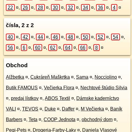
22
¤
,
26
¤
,
28
¤
,
30
¤
,
32
¤
,
34
¤
,
36
¤
,
4
¤
čísla, 2 z 2
40
¤
,
42
¤
,
44
¤
,
46
¤
,
48
¤
,
50
¤
,
52
¤
,
54
¤
,
56
¤
,
6
¤
,
60
¤
,
62
¤
,
64
¤
,
66
¤
,
8
¤
Obchod
Alžbetka
¤
,
Cukráreň Maškrtka
¤
,
Sama
¤
,
Nocciolino
¤
,
Butik FAMOUS
¤
,
Večierka Flora
¤
,
Nechtové štúdio Silvia
¤
,
predaj lístkov
¤
,
ABOS Textil
¤
,
Dámske kaderníctvo
VALI
¤
,
TEVOS
¤
,
Duke
¤
,
Daffer
¤
,
M Večierka
¤
,
Baník
Barbers
¤
,
Teta
¤
,
COOP Jednota
¤
,
obchodný dom
¤
,
Pegi-Pets
¤
,
Drogeria-Farby-Laky
¤
,
Daniela Vlasové