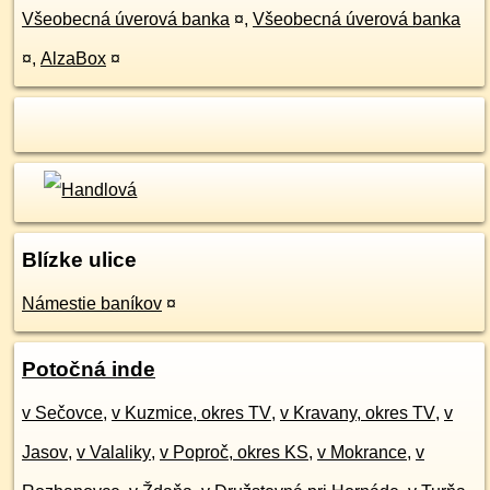
Všeobecná úverová banka
¤
,
Všeobecná úverová banka
¤
,
AlzaBox
¤
Blízke ulice
Námestie baníkov
¤
Potočná inde
v Sečovce
,
v Kuzmice, okres TV
,
v Kravany, okres TV
,
v
Jasov
,
v Valaliky
,
v Poproč, okres KS
,
v Mokrance
,
v