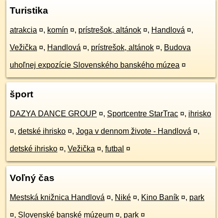
Turistika
atrakcia
¤
,
komín
¤
,
prístrešok, altánok
¤
,
Handlová
¤
,
Vežička
¤
,
Handlová
¤
,
prístrešok, altánok
¤
,
Budova
uhoľnej expozície Slovenského banského múzea
¤
šport
DAZYA DANCE GROUP
¤
,
Sportcentre StarTrac
¤
,
ihrisko
¤
,
detské ihrisko
¤
,
Joga v dennom živote - Handlová
¤
,
detské ihrisko
¤
,
Vežička
¤
,
futbal
¤
Voľný čas
Mestská knižnica Handlová
¤
,
Niké
¤
,
Kino Baník
¤
,
park
¤
,
Slovenské banské múzeum
¤
,
park
¤