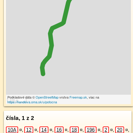
Podkladové dáta ©
OpenStreetMap
vrstva
Freemap.sk
, viac na
100 m
https://handlova.oma.sk/u/potocna
čísla, 1 z 2
10A
¤
,
12
¤
,
14
¤
,
16
¤
,
18
¤
,
196
¤
,
2
¤
,
20
¤
,