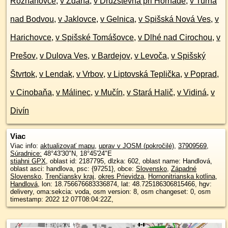
Rozhanovce
,
v Ždaňa
,
v Družstevná pri Hornáde
,
v Turňa
nad Bodvou
,
v Jaklovce
,
v Gelnica
,
v Spišská Nová Ves
,
v
Harichovce
,
v Spišské Tomášovce
,
v Dlhé nad Cirochou
,
v
Prešov
,
v Dulova Ves
,
v Bardejov
,
v Levoča
,
v Spišský
Štvrtok
,
v Lendak
,
v Vrbov
,
v Liptovská Teplička
,
v Poprad
,
v Cinobaňa
,
v Málinec
,
v Mučín
,
v Stará Halič
,
v Vidiná
,
v
Divín
Viac
Viac info:
aktualizovať mapu
,
uprav v JOSM (pokročilé)
,
37909569
,
Súradnice:
48°43'30"N
,
18°45'24"E
stiahni GPX
, oblast id: 2187795, dlzka: 602, oblast name: Handlová,
oblast asci: handlova, psc: {97251}, obce:
Slovensko
,
Západné
Slovensko
,
Trenčiansky kraj
,
okres Prievidza
,
Hornonitrianska kotlina
,
Handlová
, lon: 18.756676683336874, lat: 48.725186306815466, hgv:
delivery, oma:sekcia: voda, osm version: 8, osm changeset: 0, osm
timestamp: 2022 12 07T08:04:22Z,