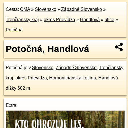
Cesta:
OMA
»
Slovensko
»
Západné Slovensko
»
Trenčiansky kraj
»
okres Prievidza
»
Handlová
»
ulice
»
Potočná
Potočná, Handlová
Potočná je v
Slovensko
,
Západné Slovensko
,
Trenčiansky
kraj
,
okres Prievidza
,
Hornonitrianska kotlina
,
Handlová
dĺžky 602 m
Extra: