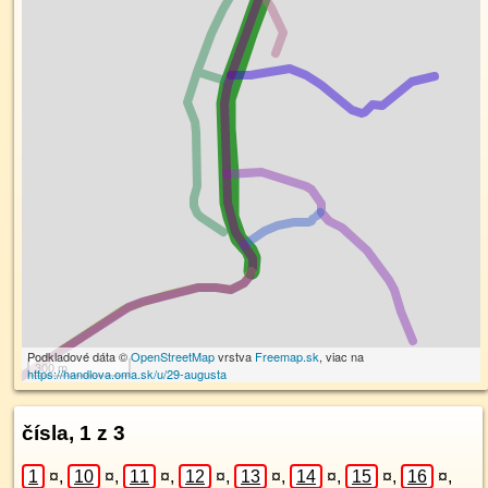
Podkladové dáta ©
OpenStreetMap
vrstva
Freemap.sk
, viac na
300 m
https://handlova.oma.sk/u/29-augusta
čísla, 1 z 3
1
¤
,
10
¤
,
11
¤
,
12
¤
,
13
¤
,
14
¤
,
15
¤
,
16
¤
,