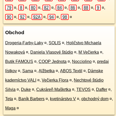
79
¤
,
8
¤
,
80
¤
,
82
¤
,
84
¤
,
86
¤
,
88
¤
,
9
¤
,
90
¤
,
92
¤
,
92A
¤
,
94
¤
,
98
¤
Obchod
Drogeria-Farby-Laky
¤
,
SOLIS
¤
,
Holičstvo Michaela
Nowaková
¤
,
Daniela Vlasové štúdio
¤
,
M Večierka
¤
,
Butik FAMOUS
¤
,
COOP Jednota
¤
,
Nocciolino
¤
,
predaj
lístkov
¤
,
Sama
¤
,
Alžbetka
¤
,
ABOS Textil
¤
,
Dámske
kaderníctvo VALI
¤
,
Večierka Flora
¤
,
Nechtové štúdio
Silvia
¤
,
Duke
¤
,
Cukráreň Maškrtka
¤
,
TEVOS
¤
,
Daffer
¤
,
Teta
¤
,
Baník Barbers
¤
,
kvetinárstvo V
¤
,
obchodný dom
¤
,
Maga
¤