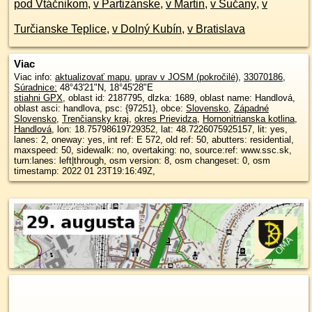
pod Vtáčnikom
,
v Partizánske
,
v Martin
,
v Sučany
,
v
Turčianske Teplice
,
v Dolný Kubín
,
v Bratislava
Viac
Viac info:
aktualizovať mapu
,
uprav v JOSM (pokročilé)
,
33070186
,
Súradnice:
48°43'21"N
,
18°45'28"E
stiahni GPX
, oblast id: 2187795, dlzka: 1689, oblast name: Handlová,
oblast asci: handlova, psc: {97251}, obce:
Slovensko
,
Západné
Slovensko
,
Trenčiansky kraj
,
okres Prievidza
,
Hornonitrianska kotlina
,
Handlová
, lon: 18.75798619729352, lat: 48.7226075925157, lit: yes,
lanes: 2, oneway: yes, int ref: E 572, old ref: 50, abutters: residential,
maxspeed: 50, sidewalk: no, overtaking: no, source:ref: www.ssc.sk,
turn:lanes: left|through, osm version: 8, osm changeset: 0, osm
timestamp: 2022 01 23T19:16:49Z,