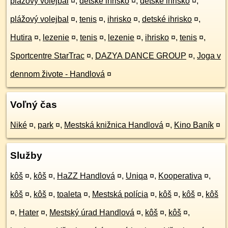
plážový volejbal
¤
,
detské ihrisko
¤
,
detské ihrisko
¤
,
plážový volejbal
¤
,
tenis
¤
,
ihrisko
¤
,
detské ihrisko
¤
,
Hutira
¤
,
lezenie
¤
,
tenis
¤
,
lezenie
¤
,
ihrisko
¤
,
tenis
¤
,
Sportcentre StarTrac
¤
,
DAZYA DANCE GROUP
¤
,
Joga v
dennom živote - Handlová
¤
Voľný čas
Niké
¤
,
park
¤
,
Mestská knižnica Handlová
¤
,
Kino Baník
¤
Služby
kôš
¤
,
kôš
¤
,
HaZZ Handlová
¤
,
Uniqa
¤
,
Kooperativa
¤
,
kôš
¤
,
kôš
¤
,
toaleta
¤
,
Mestská polícia
¤
,
kôš
¤
,
kôš
¤
,
kôš
¤
,
Hater
¤
,
Mestský úrad Handlová
¤
,
kôš
¤
,
kôš
¤
,