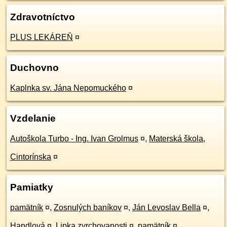
Zdravotníctvo
PLUS LEKÁREŇ
¤
Duchovno
Kaplnka sv. Jána Nepomuckého
¤
Vzdelanie
Autoškola Turbo - Ing. Ivan Grolmus
¤
,
Materská škola,
Cintorínska
¤
Pamiatky
pamätník
¤
,
Zosnulých baníkov
¤
,
Ján Levoslav Bella
¤
,
Handlová
¤
,
Lipka zvrchovanosti
¤
,
pamätník
¤