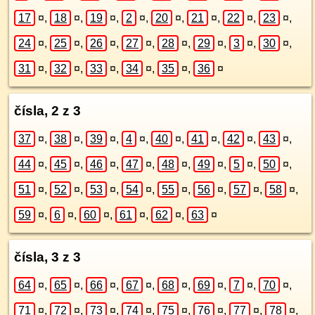
17
¤
,
18
¤
,
19
¤
,
2
¤
,
20
¤
,
21
¤
,
22
¤
,
23
¤
,
24
¤
,
25
¤
,
26
¤
,
27
¤
,
28
¤
,
29
¤
,
3
¤
,
30
¤
,
31
¤
,
32
¤
,
33
¤
,
34
¤
,
35
¤
,
36
¤
čísla, 2 z 3
37
¤
,
38
¤
,
39
¤
,
4
¤
,
40
¤
,
41
¤
,
42
¤
,
43
¤
,
44
¤
,
45
¤
,
46
¤
,
47
¤
,
48
¤
,
49
¤
,
5
¤
,
50
¤
,
51
¤
,
52
¤
,
53
¤
,
54
¤
,
55
¤
,
56
¤
,
57
¤
,
58
¤
,
59
¤
,
6
¤
,
60
¤
,
61
¤
,
62
¤
,
63
¤
čísla, 3 z 3
64
¤
,
65
¤
,
66
¤
,
67
¤
,
68
¤
,
69
¤
,
7
¤
,
70
¤
,
71
¤
,
72
¤
,
73
¤
,
74
¤
,
75
¤
,
76
¤
,
77
¤
,
78
¤
,