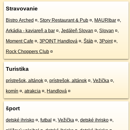
Stravovanie
Bistro Arched
¤
,
Story Restaurant & Pub
¤
,
MAURIbar
¤
,
Arkádia - kaviareň a bar
¤
,
Jedáleň Slovan
¤
,
Slovan
¤
,
Moment Cafe
¤
,
3POINT Handlová
¤
,
Štáb
¤
,
3Point
¤
,
Rock Choppers Club
¤
Turistika
prístrešok, altánok
¤
,
prístrešok, altánok
¤
,
Vežička
¤
,
komín
¤
,
atrakcia
¤
,
Handlová
¤
šport
detské ihrisko
¤
,
futbal
¤
,
Vežička
¤
,
detské ihrisko
¤
,