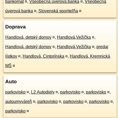
bankomat
¤
,
Všeobecná úverová banka
¤
,
Všeobecná
úverová banka
¤
,
Slovenská sporiteľňa
¤
Doprava
Handlová, detský domov
¤
,
Handlová,Vežička
¤
,
Handlová, detský domov
¤
,
Handlová,Vežička
¤
,
predaj
lístkov
¤
,
Handlová, Cintorínska
¤
,
Handlová, Kremnická
MŠ
¤
Auto
parkovisko
¤
,
L2 Autodiely
¤
,
parkovisko
¤
,
parkovisko
¤
,
autoumyváreň
¤
,
parkovisko
¤
,
parkovisko
¤
,
parkovisko
¤
,
parkovisko
¤