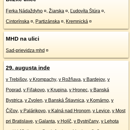
Ferka Nádaždyho
¤
,
Žiarska
¤
,
Ľudovíta Štúra
¤
,
Cintorínska
¤
,
Partizánska
¤
,
Kremnická
¤
MHD na ulici
Sad-prievidza mhd
¤
29. augusta inde
v Trebišov
,
v Krompachy
,
v Rožňava
,
v Bardejov
,
v
Poprad
,
v Fiľakovo
,
v Krupina
,
v Hronec
,
v Banská
Bystrica
,
v Zvolen
,
v Banská Štiavnica
,
v Komárno
,
v
Číčov
,
v Palárikovo
,
v Kalná nad Hronom
,
v Levice
,
v Most
pri Bratislave
,
v Galanta
,
v Holíč
,
v Bystričany
,
v Lehota